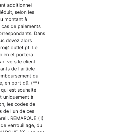
nt additionnel
éduit, selon les
du montant à
n cas de paiements
correspondants. Dans
ous devez alors
iro@ioutlet.pt
. Le
bien et portera
oi vers le client
nts de l'article
n remboursement du
e, en port dû. (**)
 qui est souhaité
ent uniquement à
on, les codes de
s de l'un de ces
pareil. REMARQUE (1)
 de verrouillage, du