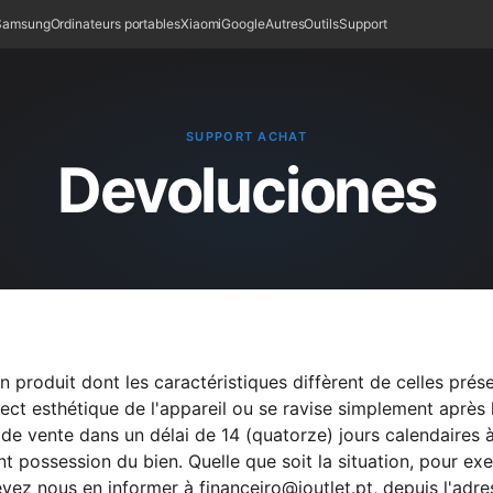
Samsung
Ordinateurs portables
Xiaomi
Google
Autres
Outils
Support
SUPPORT ACHAT
Devoluciones
un produit dont les caractéristiques diffèrent de celles prése
pect esthétique de l'appareil ou se ravise simplement après l'
at de vente dans un délai de 14 (quatorze) jours calendaires
t possession du bien. Quelle que soit la situation, pour exe
devez nous en informer à
financeiro@ioutlet.pt
, depuis l'adr