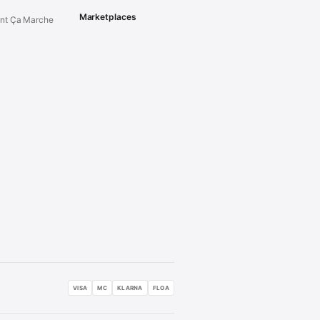
Marketplaces
t Ça Marche
VISA
MC
KLARNA
FLOA