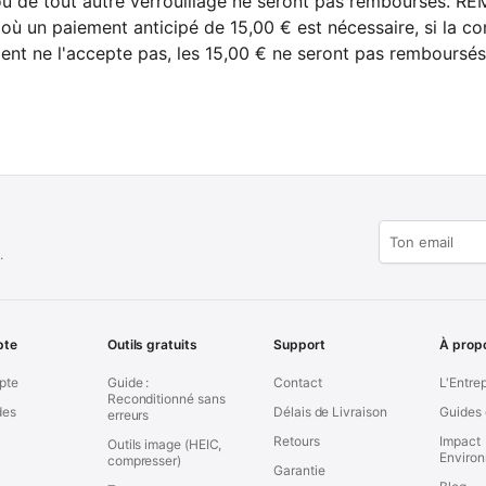
ou de tout autre verrouillage ne seront pas remboursés. R
 où un paiement anticipé de 15,00 € est nécessaire, si la 
ient ne l'accepte pas, les 15,00 € ne seront pas remboursés
.
pte
Outils gratuits
Support
À prop
pte
Guide :
Contact
L'Entre
Reconditionné sans
es
Délais de Livraison
Guides 
erreurs
Retours
Impact
Outils image (HEIC,
Enviro
compresser)
Garantie