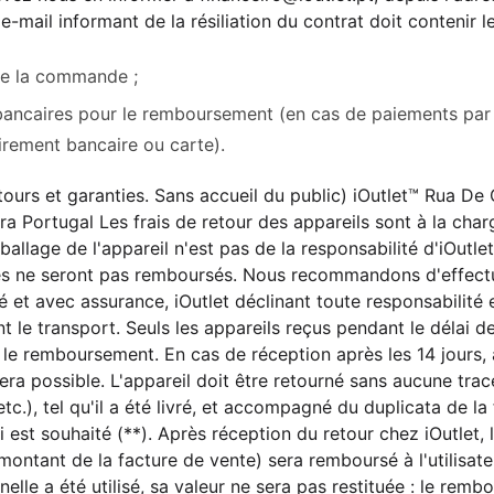
-mail informant de la résiliation du contrat doit contenir l
 de la commande ;
ncaires pour le remboursement (en cas de paiements par 
irement bancaire ou carte).
tours et garanties. Sans accueil du public) iOutlet™ Rua De
 Portugal Les frais de retour des appareils sont à la char
lage de l'appareil n'est pas de la responsabilité d'iOutlet 
 ne seront pas remboursés. Nous recommandons d'effectu
et avec assurance, iOutlet déclinant toute responsabilité 
e transport. Seuls les appareils reçus pendant le délai de
le remboursement. En cas de réception après les 14 jours,
a possible. L'appareil doit être retourné sans aucune trace 
etc.), tel qu'il a été livré, et accompagné du duplicata de la 
i est souhaité (**). Après réception du retour chez iOutlet,
ntant de la facture de vente) sera remboursé à l'utilisate
elle a été utilisé, sa valeur ne sera pas restituée : le rem