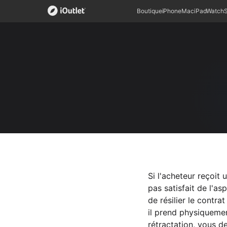
Boutique
iPhone
Mac
iPad
Watch
Si l'acheteur reçoit 
pas satisfait de l'as
de résilier le contr
il prend physiquemen
rétractation, vous 