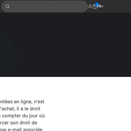
FR
▾
ntées en ligne, n'est
achat, il a le droit
 à compter du jour où
rcer son droit de
esse e-mail associée