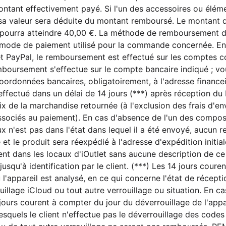
ntant effectivement payé. Si l'un des accessoires ou éléme
, sa valeur sera déduite du montant remboursé. Le montant d
s, pourra atteindre 40,00 €. La méthode de remboursement 
 mode de paiement utilisé pour la commande concernée. E
 et PayPal, le remboursement est effectué sur les comptes 
emboursement s'effectue sur le compte bancaire indiqué ; v
oordonnées bancaires, obligatoirement, à l'adresse
finance
fectué dans un délai de 14 jours (***) après réception du 
x de la marchandise retournée (à l'exclusion des frais d'env
associés au paiement). En cas d'absence de l'un des composa
eux n'est pas dans l'état dans lequel il a été envoyé, aucu
 et le produit sera réexpédié à l'adresse d'expédition initial
vent dans les locaux d'iOutlet sans aucune description de ce
jusqu'à identification par le client. (***) Les 14 jours cour
l'appareil est analysé, en ce qui concerne l'état de récepti
ouillage iCloud ou tout autre verrouillage ou situation. En ca
4 jours courent à compter du jour du déverrouillage de l'ap
lesquels le client n'effectue pas le déverrouillage des codes