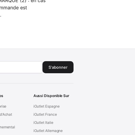
EMARQUE (2) : en cas
commande est
.
S'abonner
os
Aussi Disponible Sur
prise
iOutlet Espagne
d'Achat
iOutlet France
iOutlet Italie
nnemental
iOutlet Allemagne