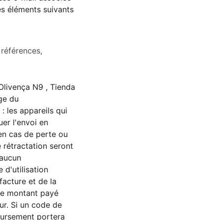
es éléments suivants
références,
 Olivença N9 , Tienda
ge du
: les appareils qui
er l'envoi en
en cas de perte ou
 rétractation seront
 aucun
d'utilisation
facture et de la
 le montant payé
ur. Si un code de
boursement portera