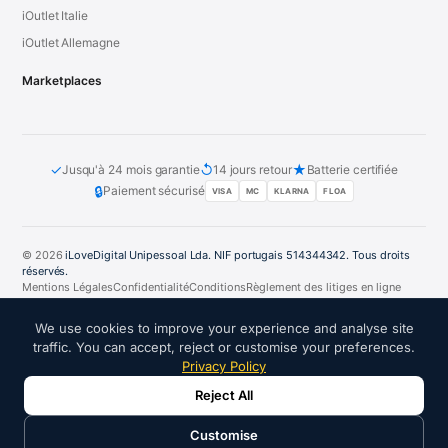
iOutlet Italie
iOutlet Allemagne
Marketplaces
✓
↺
★
Jusqu'à 24 mois garantie
14 jours retour
Batterie certifiée
🔒
Paiement sécurisé
VISA
MC
KLARNA
FLOA
© 2026
iLoveDigital Unipessoal Lda. NIF portugais 514344342. Tous droits
réservés.
Mentions Légales
Confidentialité
Conditions
Règlement des litiges en ligne
PT
DE
ES
FR
IT
We use cookies to improve your experience and analyse site
traffic. You can accept, reject or customise your preferences.
Privacy Policy
Reject All
PARTENAIRES DE CONFIANCE :
Customise