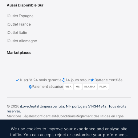
Aussi Disponible Sur
iOutlet Espagne
iOutlet France
iOutlet Italie
iOutlet Allemagne
Marketplaces
✓
↺
★
Jusqu'à 24 mois garantie
14 jours retour
Batterie certifiée
🔒
Paiement sécurisé
VISA
MC
KLARNA
FLOA
© 2026
iLoveDigital Unipessoal Lda. NIF portugais 514344342. Tous droits
réservés.
Mentions Légales
Confidentialité
Conditions
Règlement des litiges en ligne
PT
DE
ES
FR
IT
We use cookies to improve your experience and analyse site
traffic. You can accept, reject or customise your preferences.