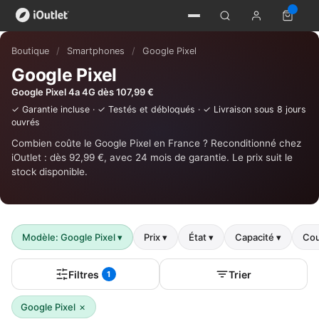
Boutique
/
Smartphones
/
Google Pixel
Google Pixel
Google Pixel 4a 4G dès 107,99 €
✓ Garantie incluse · ✓ Testés et débloqués · ✓ Livraison sous 8 jours
ouvrés
Combien coûte le Google Pixel en France ? Reconditionné chez
iOutlet : dès 92,99 €, avec 24 mois de garantie. Le prix suit le
stock disponible.
Modèle: Google Pixel
▾
Prix
▾
État
▾
Capacité
▾
Cou
Filtres
Trier
1
×
Google Pixel