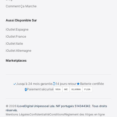
Comment Ça Marche
Aussi Disponible Sur
iOutlet Espagne
iOutlet France
iOutlet Italie
iOutlet Allemagne
Marketplaces
✓
↺
★
Jusqu'à 24 mois garantie
14 jours retour
Batterie certifiée
🔒
Paiement sécurisé
VISA
MC
KLARNA
FLOA
© 2026
iLoveDigital Unipessoal Lda. NIF portugais 514344342. Tous droits
réservés.
Mentions Légales
Confidentialité
Conditions
Règlement des litiges en ligne