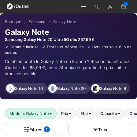
Boutique
/
Samsung
/
Galaxy Note
Galaxy Note
Samsung Galaxy Note 20 Ultra 5G dès 257,99 €
✓ Garantie incluse · ✓ Testés et débloqués · ✓ Livraison sous 8 jours
ouvrés
Combien coûte le Galaxy Note en France ? Reconditionné chez
iOutlet : dès 63,99 €, avec 24 mois de garantie. Le prix suit le
stock disponible.
Galaxy Note 10
Galaxy Note 20
Galaxy Note 9
Modèle: Galaxy Note
▾
Prix
▾
État
▾
Capacité
▾
Cou
Filtres
Trier
1