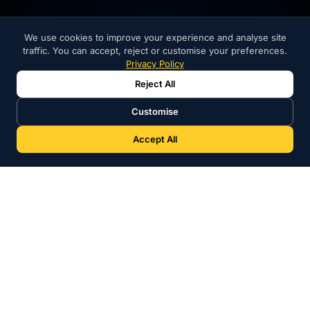
We use cookies to improve your experience and analyse site
traffic. You can accept, reject or customise your preferences.
Privacy Policy
Reject All
Customise
Accept All
Jusqu'à 24 Mois de Garantie
24m reconditionné · 18m occasion
14 Jours de Retour