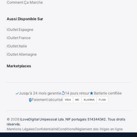
Comment Ça Marche
Aussi Disponible Sur
iOutlet Espagne
iOutlet France
iOutlet Italie
iOutlet Allemagne
Marketplaces
✓
↺
★
Jusqu'à 24 mois garantie
14 jours retour
Batterie certifiée
🔒
Paiement sécurisé
VISA
MC
KLARNA
FLOA
© 2026
iLoveDigital Unipessoal Lda. NIF portugais 514344342. Tous droits
réservés.
Mentions Légales
Confidentialité
Conditions
Règlement des litiges en ligne
PT
DE
ES
FR
IT