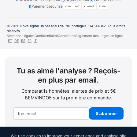
🔒
Paiement sécurisé
VISA
MC
KLARNA
FLOA
© 2026
iLoveDigital Unipessoal Lda. NIF portugais 514344342. Tous droits
réservés.
Mentions Légales
Confidentialité
Conditions
Règlement des litiges en ligne
PT
DE
ES
FR
IT
Tu as aimé l'analyse ? Reçois-
en plus par email.
Comparatifs honnêtes, alertes de prix et 5€
BEMVINDO5 sur la première commande.
S'abonner
We use cookies to improve your experience and analyse site