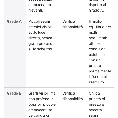
ammaccature
rispetto al
rilevanti.
Grado A.
Grado A
Piccoli segni
Verifica
Il miglior
estetici visibili
disponibilità
equilibrio per
sotto luce
molti
diretta, senza
acquirenti:
graffi profondi
ottime
sullo schermo.
condizioni
estetiche
con un
prezzo
normalmente
inferiore al
Premium.
Grado B
Graffi visibili ma
Verifica
Chi dà
non profondi e
disponibilità
priorità al
possibili piccole
prezzo e
ammaccature.
accetta
Le condizioni
segni