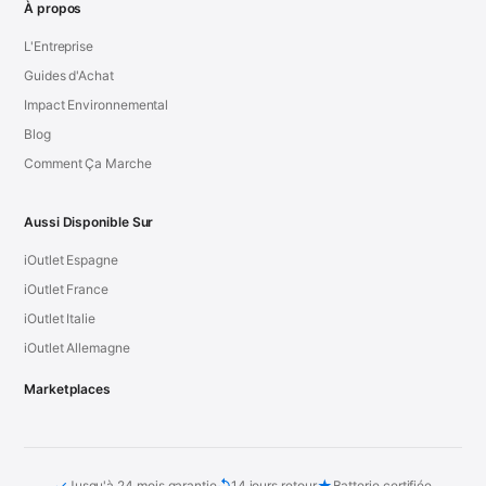
À propos
L'Entreprise
Guides d'Achat
Impact Environnemental
Blog
Comment Ça Marche
Aussi Disponible Sur
iOutlet Espagne
iOutlet France
iOutlet Italie
iOutlet Allemagne
Marketplaces
✓
↺
★
Jusqu'à 24 mois garantie
14 jours retour
Batterie certifiée