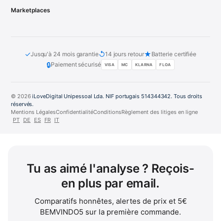
Marketplaces
✓
↺
★
Jusqu'à 24 mois garantie
14 jours retour
Batterie certifiée
🔒
Paiement sécurisé
VISA
MC
KLARNA
FLOA
© 2026
iLoveDigital Unipessoal Lda. NIF portugais 514344342. Tous droits
réservés.
Mentions Légales
Confidentialité
Conditions
Règlement des litiges en ligne
PT
DE
ES
FR
IT
Tu as aimé l'analyse ? Reçois-
en plus par email.
Comparatifs honnêtes, alertes de prix et 5€
BEMVINDO5 sur la première commande.