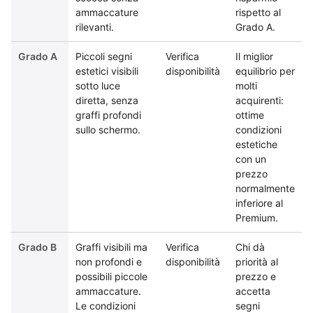
ammaccature
rispetto al
rilevanti.
Grado A.
Grado A
Piccoli segni
Verifica
Il miglior
estetici visibili
disponibilità
equilibrio per
sotto luce
molti
diretta, senza
acquirenti:
graffi profondi
ottime
sullo schermo.
condizioni
estetiche
con un
prezzo
normalmente
inferiore al
Premium.
Grado B
Graffi visibili ma
Verifica
Chi dà
non profondi e
disponibilità
priorità al
possibili piccole
prezzo e
ammaccature.
accetta
Le condizioni
segni