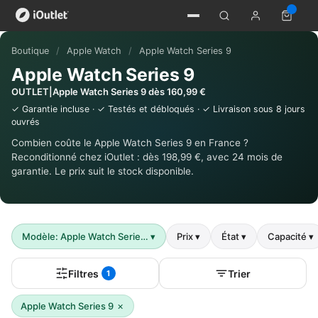
Boutique
/
Apple Watch
/
Apple Watch Series 9
Apple Watch Series 9
OUTLET|Apple Watch Series 9 dès 160,99 €
✓ Garantie incluse · ✓ Testés et débloqués · ✓ Livraison sous 8 jours
ouvrés
Combien coûte le Apple Watch Series 9 en France ?
Reconditionné chez iOutlet : dès 198,99 €, avec 24 mois de
garantie. Le prix suit le stock disponible.
Modèle: Apple Watch Serie…
▾
Prix
▾
État
▾
Capacité
▾
Filtres
Trier
1
×
Apple Watch Series 9