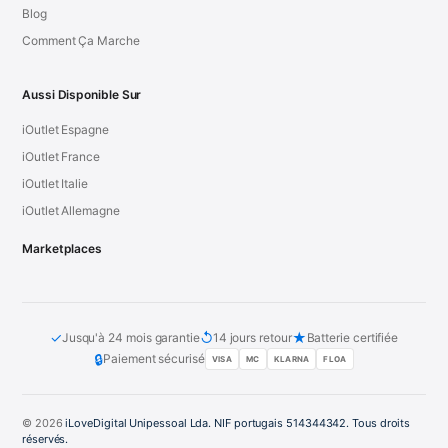
Blog
Comment Ça Marche
Aussi Disponible Sur
iOutlet Espagne
iOutlet France
iOutlet Italie
iOutlet Allemagne
Marketplaces
✓
↺
★
Jusqu'à 24 mois garantie
14 jours retour
Batterie certifiée
🔒
Paiement sécurisé
VISA
MC
KLARNA
FLOA
© 2026
iLoveDigital Unipessoal Lda. NIF portugais 514344342. Tous droits
réservés.