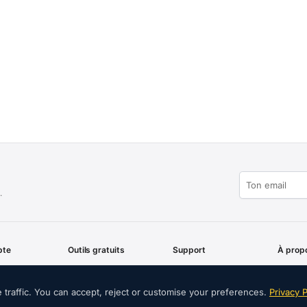
.
pte
Outils gratuits
Support
À prop
pte
Guide :
Contact
L'Entre
Reconditionné sans
traffic. You can accept, reject or customise your preferences.
Privacy P
es
Délais de Livraison
Guides 
erreurs