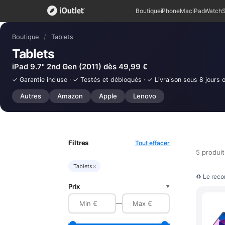
Boutique
iPhone
Mac
iPad
Watch
Boutique
/
Tablets
Tablets
iPad 9.7" 2nd Gen (2011) dès 49,99 €
✓ Garantie incluse · ✓ Testés et débloqués · ✓ Livraison sous 8 jours 
Autres
Amazon
Apple
Lenovo
Filtres
Tout effacer
5 produit
×
Tablets
♻ Le reco
Prix
▼
—