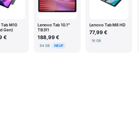
 Tab M10
Lenovo Tab 10.1"
Lenovo Tab M8 HD
rd Gen)
TB311
77,99 €
9 €
188,99 €
16 GB
64 GB
NEUF