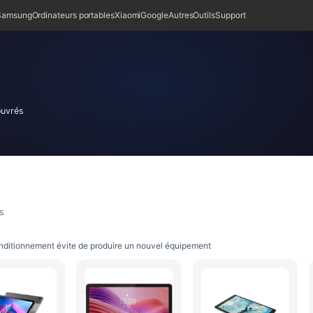
Samsung
Ordinateurs portables
Xiaomi
Google
Autres
Outils
Support
ouvrés
s
nditionnement évite de produire un nouvel équipement