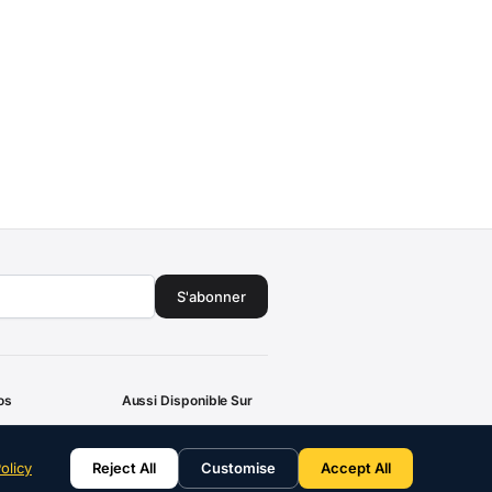
S'abonner
os
Aussi Disponible Sur
prise
iOutlet Espagne
olicy
Reject All
Customise
Accept All
d'Achat
iOutlet France