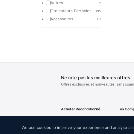
Autres
2
▸
Ordinateurs Portables
195
▸
Accessoires
67
▸
Ne rate pas les meilleures offres
Offres exclusives et nouveautés, sans spam
Acheter Reconditionné
Ton Com
iPhone
Mon Com
We use cookies to improve your experience and analyse site 
iPad
Command