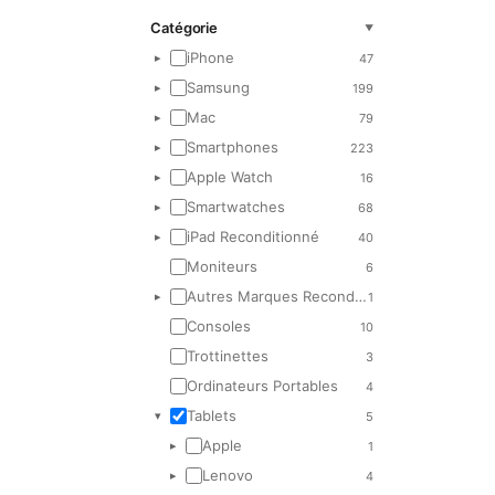
Catégorie
▼
iPhone
47
▸
Samsung
199
▸
Mac
79
▸
Smartphones
223
▸
Apple Watch
16
▸
Smartwatches
68
▸
iPad Reconditionné
40
▸
Moniteurs
6
Autres Marques Reconditionnées
1
▸
Consoles
10
Trottinettes
3
Ordinateurs Portables
4
Tablets
5
▾
Apple
1
▸
Lenovo
4
▸