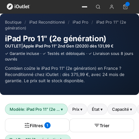
Boutique
/
iPad Reconditionné
/
iPad Pro
/
iPad Pro 11" (2e
génération)
iPad Pro 11" (2e génération)
OUTLET|Apple iPad Pro 11" 2nd Gen (2020) dès 131,99 €
✓ Garantie incluse · ✓ Testés et débloqués · ✓ Livraison sous 8 jours
ouvrés
Combien coûte le iPad Pro 11" (2e génération) en France ?
Reconditionné chez iOutlet : dès 375,99 €, avec 24 mois de
garantie. Le prix suit le stock disponible.
Modèle: iPad Pro 11" (2e …
▾
Prix
▾
État
▾
Capacité
▾
Filtres
Trier
1