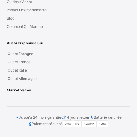
Guides d'Achat
Impact Environnemental
Blog
Comment Ça Marche
Aussi Disponible Sur
iOutlet Espagne
iOutlet France
iOutlet Italie
iOutlet Allemagne
Marketplaces
✓
↺
★
Jusqu'à 24 mois garantie
14 jours retour
Batterie certifiée
🔒
Paiement sécurisé
VISA
MC
KLARNA
FLOA