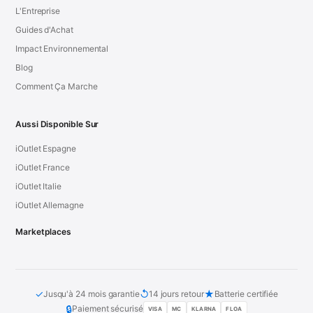
L'Entreprise
Guides d'Achat
Impact Environnemental
Blog
Comment Ça Marche
Aussi Disponible Sur
iOutlet Espagne
iOutlet France
iOutlet Italie
iOutlet Allemagne
Marketplaces
✓
↺
★
Jusqu'à 24 mois garantie
14 jours retour
Batterie certifiée
🔒
Paiement sécurisé
VISA
MC
KLARNA
FLOA