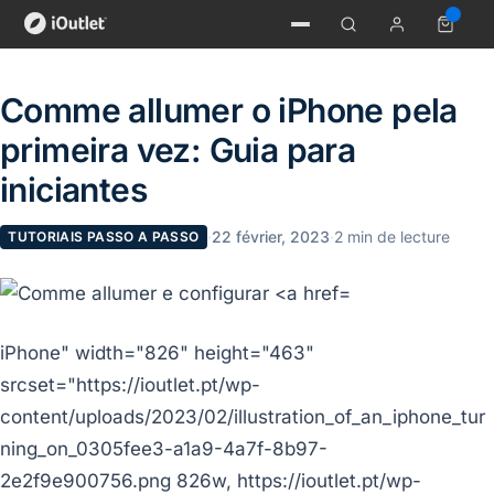
Comme allumer o iPhone pela
primeira vez: Guia para
iniciantes
·
22 février, 2023
·
2 min de lecture
TUTORIAIS PASSO A PASSO
iPhone" width="826" height="463"
srcset="https://ioutlet.pt/wp-
content/uploads/2023/02/illustration_of_an_iphone_tur
ning_on_0305fee3-a1a9-4a7f-8b97-
2e2f9e900756.png 826w, https://ioutlet.pt/wp-