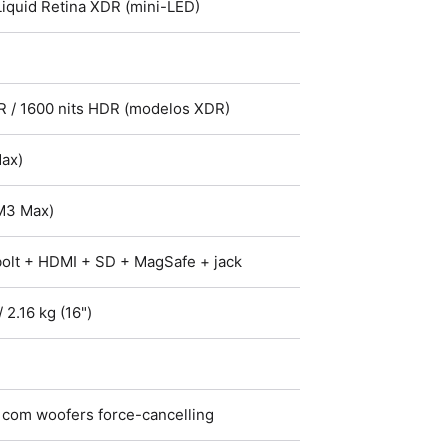
 Liquid Retina XDR (mini-LED)
R / 1600 nits HDR (modelos XDR)
ax)
(M3 Max)
olt + HDMI + SD + MagSafe + jack
/ 2.16 kg (16")
es com woofers force-cancelling