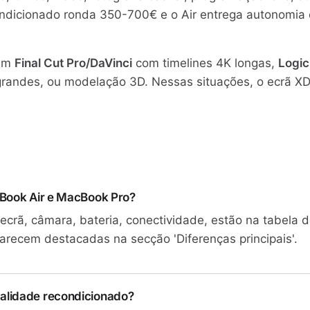
ondicionado ronda 350-700€ e o Air entrega autonomia e
 em
Final Cut Pro/DaVinci
com timelines 4K longas,
Logic
grandes, ou modelação 3D. Nessas situações, o ecrã X
acBook Air e MacBook Pro?
ecrã, câmara, bateria, conectividade, estão na tabela d
arecem destacadas na secção 'Diferenças principais'.
ualidade recondicionado?