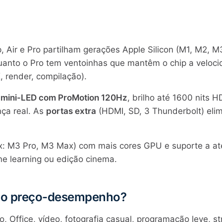
, Air e Pro partilham gerações Apple Silicon (M1, M2, M
enquanto o Pro tem ventoinhas que mantêm o chip a velo
 render, compilação).
a
mini-LED com ProMotion 120Hz
, brilho até 1600 nits H
nça real. As
portas extra
(HDMI, SD, 3 Thunderbolt) el
x: M3 Pro, M3 Max) com mais cores GPU e suporte a até
ne learning ou edição cinema.
ção preço-desempenho?
, Office, vídeo, fotografia casual, programação leve, s