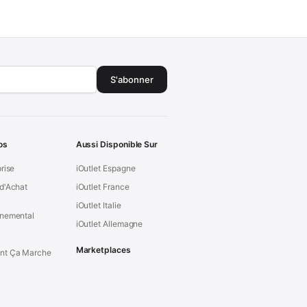
S'abonner
os
Aussi Disponible Sur
prise
iOutlet Espagne
d'Achat
iOutlet France
iOutlet Italie
nnemental
iOutlet Allemagne
Marketplaces
t Ça Marche