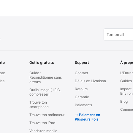
.
pte
Outils gratuits
Support
À prop
pte
Guide :
Contact
L'Entre
Reconditionné sans
es
Délais de Livraison
Guides 
erreurs
Retours
Impact
Outils image (HEIC,
Enviro
compresser)
Garantie
Blog
Trouve ton
Paiements
smartphone
Commen
Trouve ton ordinateur
Paiement en
Plusieurs Fois
Trouve ton iPad
Vends ton mobile