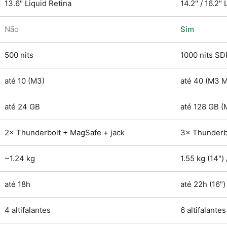
13.6" Liquid Retina
14.2" / 16.2"
Não
Sim
500 nits
1000 nits SD
até 10 (M3)
até 40 (M3 M
até 24 GB
até 128 GB 
2× Thunderbolt + MagSafe + jack
3× Thunderb
~1.24 kg
1.55 kg (14") 
até 18h
até 22h (16")
4 altifalantes
6 altifalant