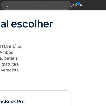
FR
▾
al escolher
111,99 €) ou
? Ambos
a, bateria
gratuitas.
 veredicto
acBook Pro