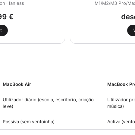
on · fanless
M1/M2/M3 Pro/Max ·
99 €
des
t
MacBook Air
MacBook Pr
Utilizador diário (escola, escritório, criação
Utilizador pr
leve)
música)
Passiva (sem ventoinha)
Activa (vent