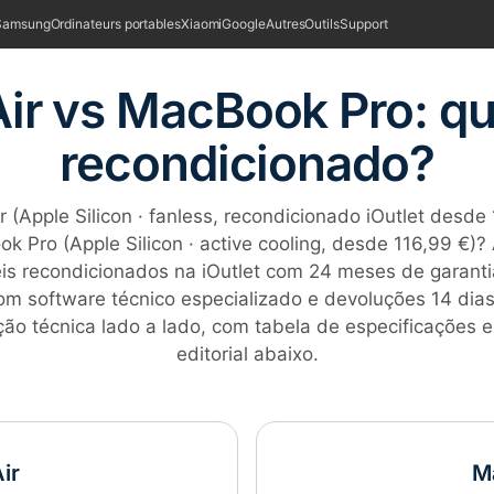
Samsung
Ordinateurs portables
Xiaomi
Google
Autres
Outils
Support
r vs MacBook Pro: qu
recondicionado?
 (Apple Silicon · fanless, recondicionado iOutlet desde 
k Pro (Apple Silicon · active cooling, desde 116,99 €)
is recondicionados na iOutlet com 24 meses de garanti
om software técnico especializado e devoluções 14 dias 
o técnica lado a lado, com tabela de especificações e
editorial abaixo.
ir
M