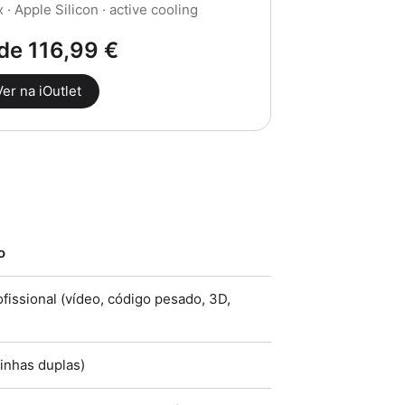
 Apple Silicon · active cooling
de 116,99 €
Ver na iOutlet
o
ofissional (vídeo, código pesado, 3D,
oinhas duplas)