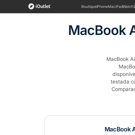
Boutique
iPhone
Mac
iPad
Watch
MacBook Ai
MacBook Air
MacBoo
disponíve
testada c
Comparaçã
MacBook A