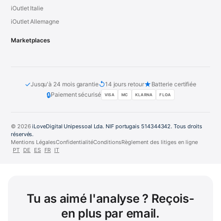
iOutlet Italie
iOutlet Allemagne
Marketplaces
✓
↺
★
Jusqu'à 24 mois garantie
14 jours retour
Batterie certifiée
🔒
Paiement sécurisé
VISA
MC
KLARNA
FLOA
© 2026
iLoveDigital Unipessoal Lda. NIF portugais 514344342. Tous droits
réservés.
Mentions Légales
Confidentialité
Conditions
Règlement des litiges en ligne
PT
DE
ES
FR
IT
Tu as aimé l'analyse ? Reçois-
en plus par email.