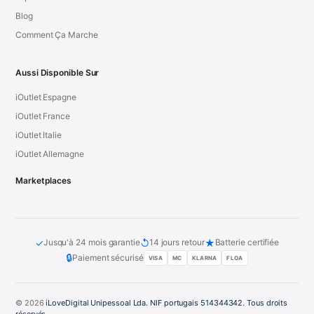
Blog
Comment Ça Marche
Aussi Disponible Sur
iOutlet Espagne
iOutlet France
iOutlet Italie
iOutlet Allemagne
Marketplaces
✓
↺
★
Jusqu'à 24 mois garantie
14 jours retour
Batterie certifiée
🔒
Paiement sécurisé
VISA
MC
KLARNA
FLOA
© 2026
iLoveDigital Unipessoal Lda. NIF portugais 514344342. Tous droits
réservés.