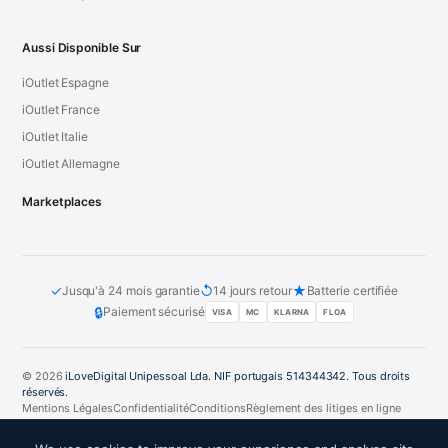
Aussi Disponible Sur
iOutlet Espagne
iOutlet France
iOutlet Italie
iOutlet Allemagne
Marketplaces
✓
↺
★
Jusqu'à 24 mois garantie
14 jours retour
Batterie certifiée
🔒
Paiement sécurisé
VISA
MC
KLARNA
FLOA
© 2026
iLoveDigital Unipessoal Lda. NIF portugais 514344342. Tous droits
réservés.
Mentions Légales
Confidentialité
Conditions
Règlement des litiges en ligne
PT
DE
ES
FR
IT