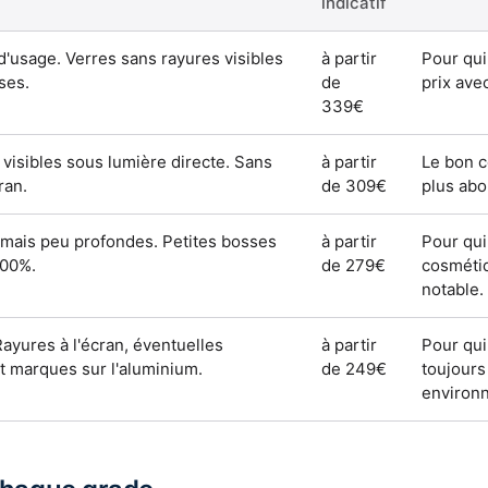
indicatif
'usage. Verres sans rayures visibles
à partir
Pour qui
ses.
de
prix ave
339€
visibles sous lumière directe. Sans
à partir
Le bon 
ran.
de 309€
plus ab
u mais peu profondes. Petites bosses
à partir
Pour qui
100%.
de 279€
cosméti
notable.
ayures à l'écran, éventuelles
à partir
Pour qui
t marques sur l'aluminium.
de 249€
toujours
environn