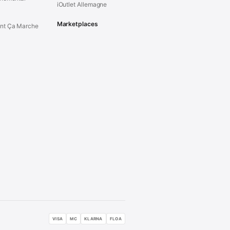
iOutlet Allemagne
Marketplaces
t Ça Marche
VISA
MC
KLARNA
FLOA