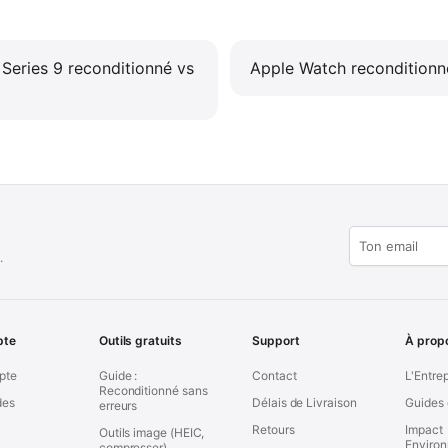
eries 9 reconditionné vs
Apple Watch recondition
.
pte
Outils gratuits
Support
À prop
pte
Guide :
Contact
L'Entre
Reconditionné sans
es
Délais de Livraison
Guides 
erreurs
Retours
Impact
Outils image (HEIC,
Enviro
compresser)