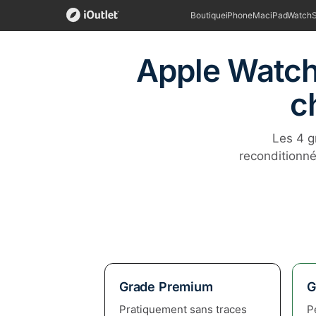
Boutique
iPhone
Mac
iPad
Watch
Apple Watch 
c
Les 4 g
reconditionné
Grade Premium
G
Pratiquement sans traces
P