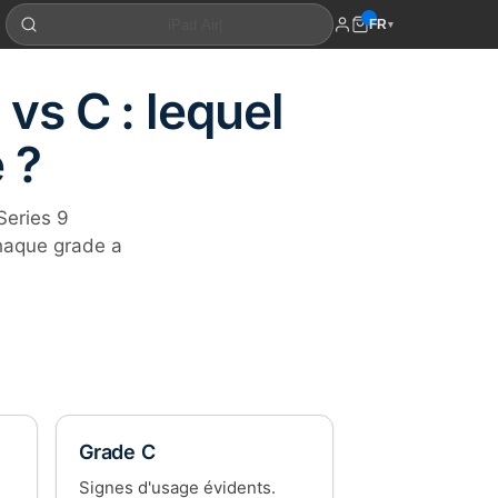
FR
▾
vs C : lequel
 ?
Series 9
chaque grade a
Grade C
Signes d'usage évidents.