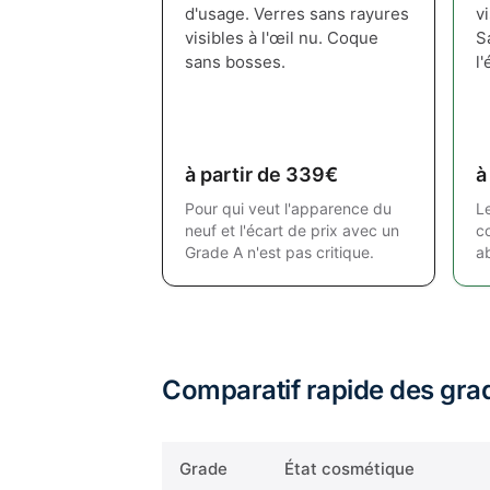
d'usage. Verres sans rayures
v
visibles à l'œil nu. Coque
S
sans bosses.
l'
à partir de 339€
à
Pour qui veut l'apparence du
L
neuf et l'écart de prix avec un
c
Grade A n'est pas critique.
a
Comparatif rapide des gra
Grade
État cosmétique