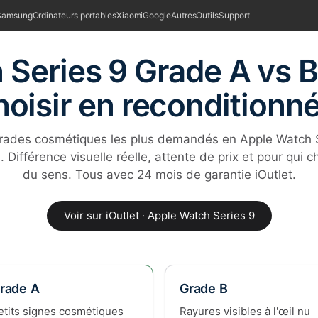
Samsung
Ordinateurs portables
Xiaomi
Google
Autres
Outils
Support
Series 9 Grade A vs B 
hoisir en reconditionné
rades cosmétiques les plus demandés en Apple Watch 
. Différence visuelle réelle, attente de prix et pour qui 
du sens. Tous avec 24 mois de garantie iOutlet.
Voir sur iOutlet · Apple Watch Series 9
rade A
Grade B
etits signes cosmétiques
Rayures visibles à l'œil nu