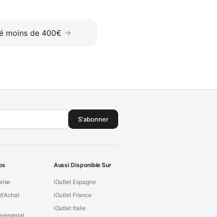
né moins de 400€
S'abonner
os
Aussi Disponible Sur
prise
iOutlet Espagne
d'Achat
iOutlet France
iOutlet Italie
nnemental