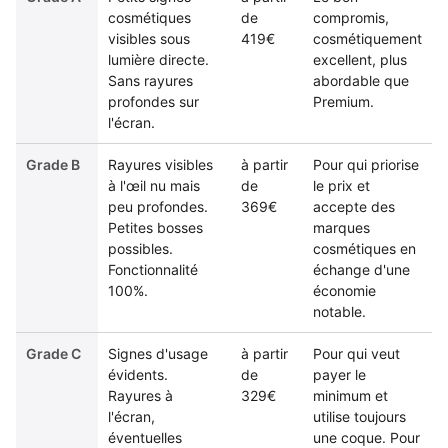
cosmétiques
de
compromis,
visibles sous
419€
cosmétiquement
lumière directe.
excellent, plus
Sans rayures
abordable que
profondes sur
Premium.
l'écran.
Grade B
Rayures visibles
à partir
Pour qui priorise
à l'œil nu mais
de
le prix et
peu profondes.
369€
accepte des
Petites bosses
marques
possibles.
cosmétiques en
Fonctionnalité
échange d'une
100%.
économie
notable.
Grade C
Signes d'usage
à partir
Pour qui veut
évidents.
de
payer le
Rayures à
329€
minimum et
l'écran,
utilise toujours
éventuelles
une coque. Pour