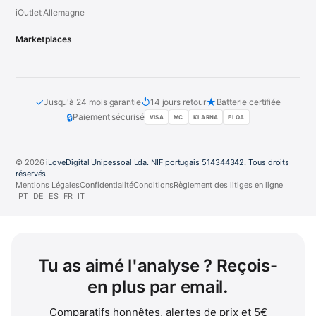
iOutlet Allemagne
Marketplaces
✓
↺
★
Jusqu'à 24 mois garantie
14 jours retour
Batterie certifiée
🔒
Paiement sécurisé
VISA
MC
KLARNA
FLOA
© 2026
iLoveDigital Unipessoal Lda. NIF portugais 514344342. Tous droits
réservés.
Mentions Légales
Confidentialité
Conditions
Règlement des litiges en ligne
PT
DE
ES
FR
IT
Tu as aimé l'analyse ? Reçois-
en plus par email.
Comparatifs honnêtes, alertes de prix et 5€