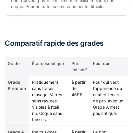
Pour qui veut payer le minimum et utilise toujours une
coque. Pour enfants ou environnements difficiles.
Comparatif rapide des grades
Grade
État cosmétique
Prix
Pour qui
indicatif
Grade
Pratiquement
à partir
Pour qui veut
Premium
sans traces
de
l'apparence du
d'usage. Verres
469€
neuf et l'écart
sans rayures
de prix avec un
visibles à l'œil
Grade A n'est
nu. Coque sans
pas critique.
bosses.
Grade A
Petits signes
à partir
Le bon