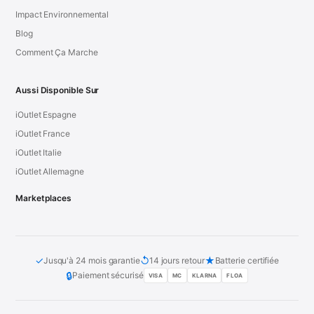
Impact Environnemental
Blog
Comment Ça Marche
Aussi Disponible Sur
iOutlet Espagne
iOutlet France
iOutlet Italie
iOutlet Allemagne
Marketplaces
✓
↺
★
Jusqu'à 24 mois garantie
14 jours retour
Batterie certifiée
🔒
Paiement sécurisé
VISA
MC
KLARNA
FLOA