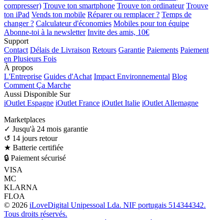
compresser)
Trouve ton smartphone
Trouve ton ordinateur
Trouve
ton iPad
Vends ton mobile
Réparer ou remplacer ?
Temps de
changer ?
Calculateur d'économies
Mobiles pour ton équipe
Abonne-toi à la newsletter
Invite des amis, 10€
Support
Contact
Délais de Livraison
Retours
Garantie
Paiements
Paiement
en Plusieurs Fois
À propos
L'Entreprise
Guides d'Achat
Impact Environnemental
Blog
Comment Ça Marche
Aussi Disponible Sur
iOutlet Espagne
iOutlet France
iOutlet Italie
iOutlet Allemagne
Marketplaces
✓
Jusqu'à 24 mois garantie
↺
14 jours retour
★
Batterie certifiée
🔒
Paiement sécurisé
VISA
MC
KLARNA
FLOA
© 2026
iLoveDigital Unipessoal Lda. NIF portugais 514344342.
Tous droits réservés.