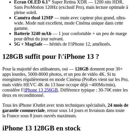
Écran OLED 6.1"
Super Retina XDR — 1200 nits HDR.
Sans ProMotion 120Hz (exclusif Pro), mais lecture optimale à
pleine soleil.
Caméra dual 12MP
— main avec capteur plus grand, ultra-
wide. Mode nuit excellent, mode Cinéma unique dans cette
gamme.
Batterie 3240 mAh
— 1 jour confortable + un peu de marge
pour début du jour suivant.
5G + MagSafe
— hérités de l\'iPhone 12, améliorés.
128GB suffit pour l\'iPhone 13 ?
Pour la majorité des utilisateurs, oui —
128GB
donnent pour 30+
apps lourdes, 5000-8000 photos, et un peu de vidéo 4K. Si tu
enregistres régulièrement en mode Cinéma (ProRes vient sur les Pro,
mais vidéo HEVC 4K du 13 base occupe déjà ~400Mo/min),
considère l\'
iPhone 13 256GB
. Différence typique : 30-70€ entre les
deux en reconditionné.
Tous les iPhone iOutlet avec tests techniques spécialisés,
24 mois de
garantie commerciale
, retour sous 14 jours et livraison dans toute
la France sous 8 jours ouvrés maximum.
iPhone 13 128GB en stock