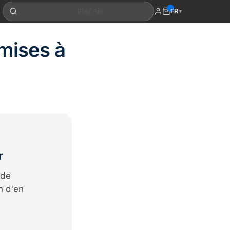
FR
▾
 mises à
r
 de
n d'en