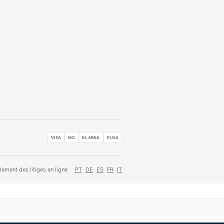
VISA
MC
KLARNA
FLOA
lement des litiges en ligne
PT
DE
ES
FR
IT