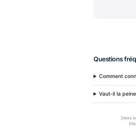
Questions fré
Comment connaî
Vaut-il la pei
Dates b
Ell