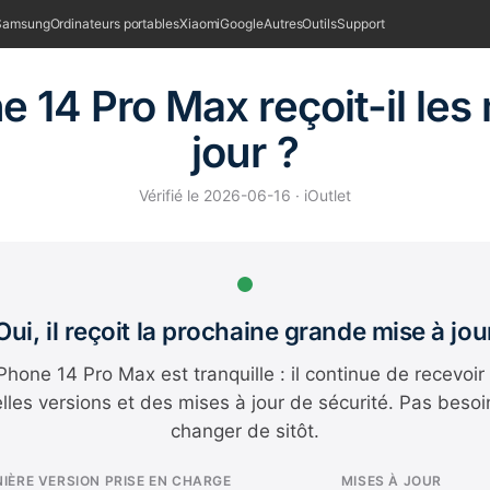
Samsung
Ordinateurs portables
Xiaomi
Google
Autres
Outils
Support
e 14 Pro Max reçoit-il les
jour ?
Vérifié le 2026-06-16 · iOutlet
Oui, il reçoit la prochaine grande mise à jou
iPhone 14 Pro Max est tranquille : il continue de recevoir
lles versions et des mises à jour de sécurité. Pas besoi
changer de sitôt.
IÈRE VERSION PRISE EN CHARGE
MISES À JOUR