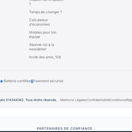
?
Temps de changer ?
Calculateur
d'économies
Mobiles pour ton
équipe
Abonne-toi à la
newsletter
Invite des amis, 10€
★
🔒
Batterie certifiée
Paiement sécurisé
gais 514344342. Tous droits réservés.
Mentions Légales
Confidentialité
Conditions
Règ
PARTENAIRES DE CONFIANCE :