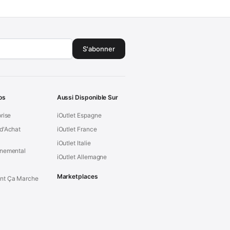
S'abonner
os
Aussi Disponible Sur
prise
iOutlet Espagne
d'Achat
iOutlet France
iOutlet Italie
nnemental
iOutlet Allemagne
Marketplaces
t Ça Marche