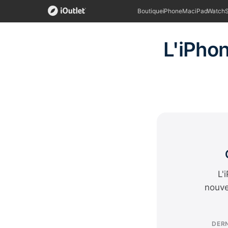
Boutique
iPhone
Mac
iPad
Watch
L'iPhon
L'
nouve
DERN