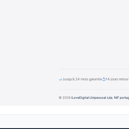
✓
↺
Jusqu'à 24 mois garantie
14 jours retour
© 2026
iLoveDigital Unipessoal Lda. NIF portu