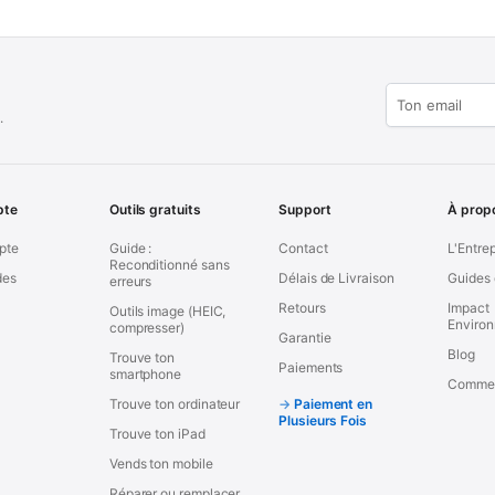
.
pte
Outils gratuits
Support
À prop
pte
Guide :
Contact
L'Entre
Reconditionné sans
es
Délais de Livraison
Guides 
erreurs
Retours
Impact
Outils image (HEIC,
Enviro
compresser)
Garantie
Blog
Trouve ton
Paiements
smartphone
Commen
Trouve ton ordinateur
Paiement en
Plusieurs Fois
Trouve ton iPad
Vends ton mobile
Réparer ou remplacer