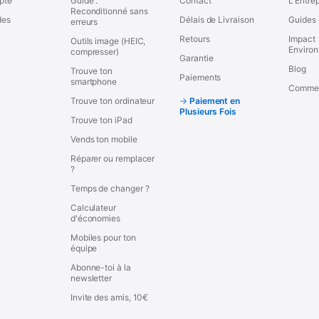
pte
Guide :
Contact
L'Entre
Reconditionné sans
es
Délais de Livraison
Guides 
erreurs
Retours
Impact
Outils image (HEIC,
Enviro
compresser)
Garantie
Blog
Trouve ton
Paiements
smartphone
Commen
Trouve ton ordinateur
Paiement en
Plusieurs Fois
Trouve ton iPad
Vends ton mobile
Réparer ou remplacer
?
Temps de changer ?
Calculateur
d'économies
Mobiles pour ton
équipe
Abonne-toi à la
newsletter
Invite des amis, 10€