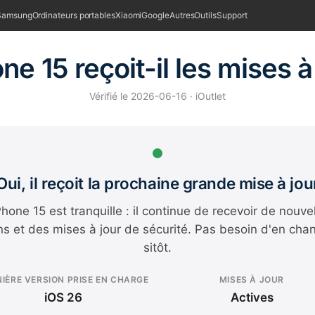
Samsung
Ordinateurs portables
Xiaomi
Google
Autres
Outils
Support
ne 15 reçoit-il les mises à
Vérifié le 2026-06-16 · iOutlet
Oui, il reçoit la prochaine grande mise à jou
Phone 15 est tranquille : il continue de recevoir de nouve
ns et des mises à jour de sécurité. Pas besoin d'en cha
sitôt.
IÈRE VERSION PRISE EN CHARGE
MISES À JOUR
iOS 26
Actives