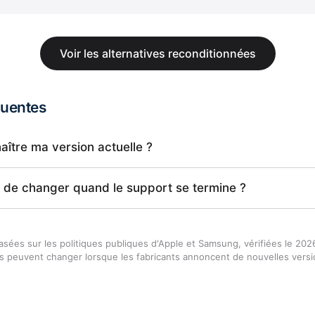
Voir les alternatives reconditionnées
quentes
tre ma version actuelle ?
ne de changer quand le support se termine ?
asées sur les politiques publiques d'Apple et Samsung, vérifiées le 202
es peuvent changer lorsque les fabricants annoncent de nouvelles versi