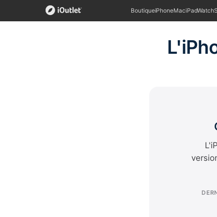
Boutique
iPhone
Mac
iPad
Watch
L'iPho
L'i
versio
DERN