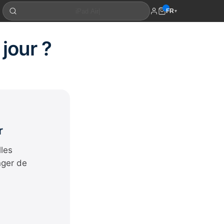
FR
▾
 jour ?
r
lles
nger de