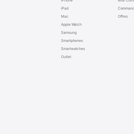
iPhone
Mon Com
iPad
Command
Mac
Offres
Apple Watch
Samsung
Smartphones
Smartwatches
Outlet