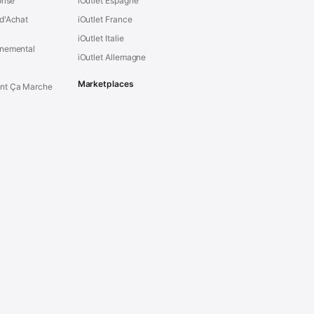
prise
iOutlet Espagne
d'Achat
iOutlet France
iOutlet Italie
nnemental
iOutlet Allemagne
Marketplaces
t Ça Marche