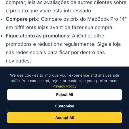
comprar, leia as avaliações de autres clientes sobre
o produto que você está interessado.
Compare prix:
Compare os prix do MacBook Pro 14"
em différents lojas avant de fazer sua compra.
Fique atento às promotions:
A iOutlet offre
promotions e réductions regularmente. Siga a loja
nas redes sociais para ficar por dentro das
novidades.
We use cookies to improve your experience and analyse site
Conclusion:
traffic. You can accept, reject or customise your preferences.
Privacy Policy
A iOutlet é uma ótima opção para comprar um
Reject All
MacBook Pro 14" a um prix competitivo. A loja offre
Customise
diversos modelos de produtos com garantie de qualité.
Accept All
Lembre-se de que a offre específica utiliseda comme