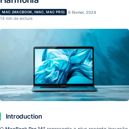
·
9 février, 2024
·
MAC (MACBOOK, IMAC, MAC PRO)
14 min de lecture
Introduction
O
MacBook Pro 14"
representa a plus recente incursão