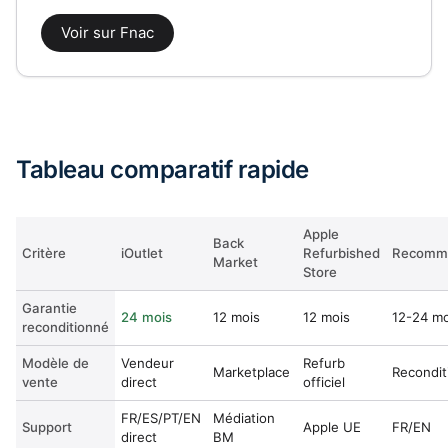
Voir sur Fnac
Tableau comparatif rapide
Apple
Back
Critère
iOutlet
Refurbished
Recomm
Market
Store
Garantie
24 mois
12 mois
12 mois
12-24 mo
reconditionné
Modèle de
Vendeur
Refurb
Marketplace
Recondit
vente
direct
officiel
FR/ES/PT/EN
Médiation
Support
Apple UE
FR/EN
direct
BM