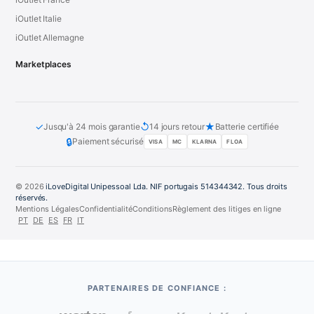
iOutlet Italie
iOutlet Allemagne
Marketplaces
✓
↺
★
Jusqu'à 24 mois garantie
14 jours retour
Batterie certifiée
🔒
Paiement sécurisé
VISA
MC
KLARNA
FLOA
© 2026
iLoveDigital Unipessoal Lda. NIF portugais 514344342. Tous droits
réservés.
Mentions Légales
Confidentialité
Conditions
Règlement des litiges en ligne
PT
DE
ES
FR
IT
PARTENAIRES DE CONFIANCE :