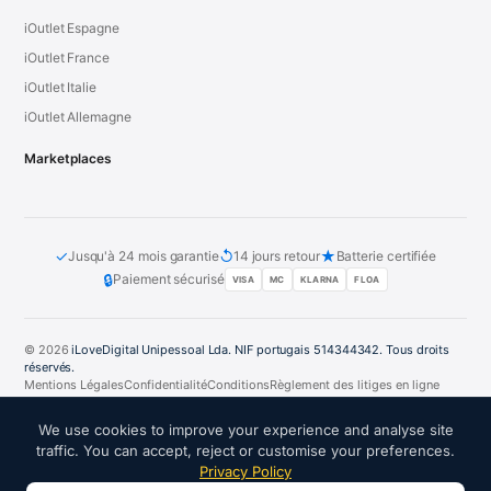
iOutlet Espagne
iOutlet France
iOutlet Italie
iOutlet Allemagne
Marketplaces
✓
↺
★
Jusqu'à 24 mois garantie
14 jours retour
Batterie certifiée
🔒
Paiement sécurisé
VISA
MC
KLARNA
FLOA
© 2026
iLoveDigital Unipessoal Lda. NIF portugais 514344342. Tous droits
réservés.
Mentions Légales
Confidentialité
Conditions
Règlement des litiges en ligne
PT
DE
ES
FR
IT
We use cookies to improve your experience and analyse site
traffic. You can accept, reject or customise your preferences.
Privacy Policy