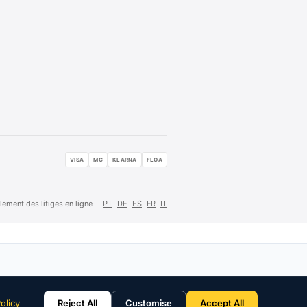
VISA
MC
KLARNA
FLOA
lement des litiges en ligne
PT
DE
ES
FR
IT
olicy
Reject All
Customise
Accept All