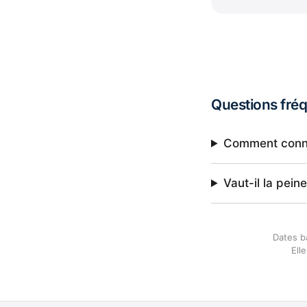
Questions fré
Comment connaî
Vaut-il la pei
Dates b
Ell