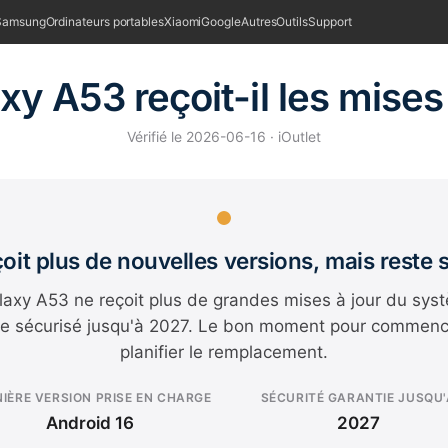
Samsung
Ordinateurs portables
Xiaomi
Google
Autres
Outils
Support
xy A53 reçoit-il les mises 
Vérifié le 2026-06-16 · iOutlet
eçoit plus de nouvelles versions, mais reste 
axy A53 ne reçoit plus de grandes mises à jour du syst
te sécurisé jusqu'à 2027. Le bon moment pour commenc
planifier le remplacement.
IÈRE VERSION PRISE EN CHARGE
SÉCURITÉ GARANTIE JUSQU'
Android 16
2027