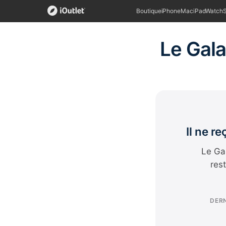
Boutique
iPhone
Mac
iPad
Watch
Le Gala
Il ne r
Le Gal
res
DERN