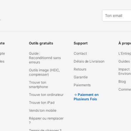
.
pte
Outils gratuits
Support
À prop
pte
Guide :
Contact
L'Entre
Reconditionné sans
es
Délais de Livraison
Guides 
erreurs
Retours
Impact
Outils image (HEIC,
Enviro
compresser)
Garantie
Blog
Trouve ton
Paiements
smartphone
Commen
Trouve ton ordinateur
Paiement en
Plusieurs Fois
Trouve ton iPad
Vends ton mobile
Réparer ou remplacer
?
Temps de changer ?