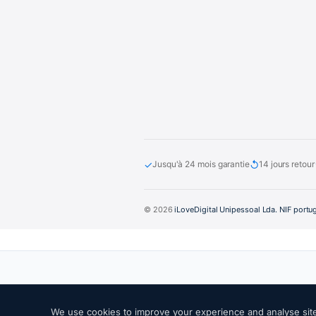
✓
↺
Jusqu'à 24 mois garantie
14 jours retour
© 2026
iLoveDigital Unipessoal Lda. NIF portu
We use cookies to improve your experience and analyse site 