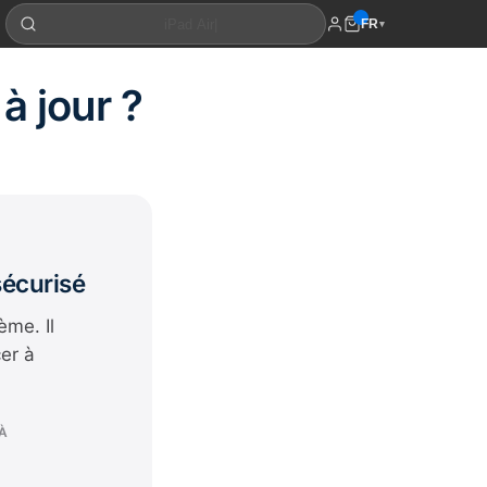
FR
▾
à jour ?
sécurisé
ème. Il
er à
À