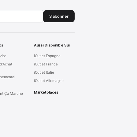
S'abonner
os
Aussi Disponible Sur
prise
iOutlet Espagne
d'Achat
iOutlet France
iOutlet Italie
nnemental
iOutlet Allemagne
Marketplaces
t Ça Marche