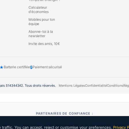
Calculateur
d'économies
Mobiles pour ton
équipe
Abonne-toi à la
newsletter
Invite des amis, 10€
★
🔒
Batterie certifiée
Paiement sécurisé
gais 514344342. Tous droits réservés.
Mentions Légales
Confidentialité
Conditions
Règ
PARTENAIRES DE CONFIANCE :
traffic. You can accept, reject or customise your preferences.
Privacy P