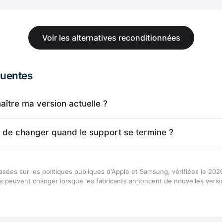
Voir les alternatives reconditionnées
quentes
tre ma version actuelle ?
ne de changer quand le support se termine ?
asées sur les politiques publiques d'Apple et Samsung, vérifiées le 202
es peuvent changer lorsque les fabricants annoncent de nouvelles versi