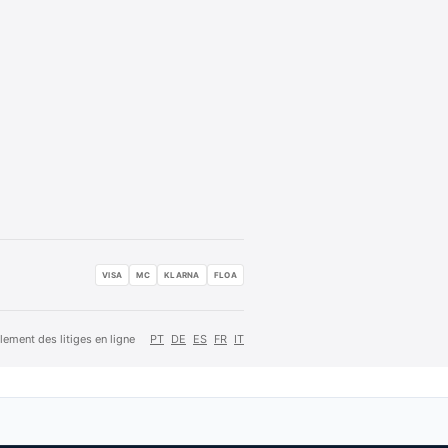
VISA
MC
KLARNA
FLOA
lement des litiges en ligne
PT
DE
ES
FR
IT