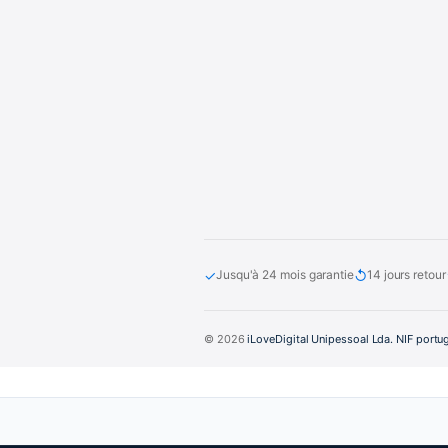
✓
↺
Jusqu'à 24 mois garantie
14 jours retour
© 2026
iLoveDigital Unipessoal Lda. NIF portu