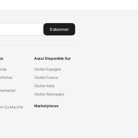
S'abonner
os
Aussi Disponible Sur
prise
iOutlet Espagne
d'Achat
iOutlet France
iOutlet Italie
nnemental
iOutlet Allemagne
Marketplaces
t Ça Marche