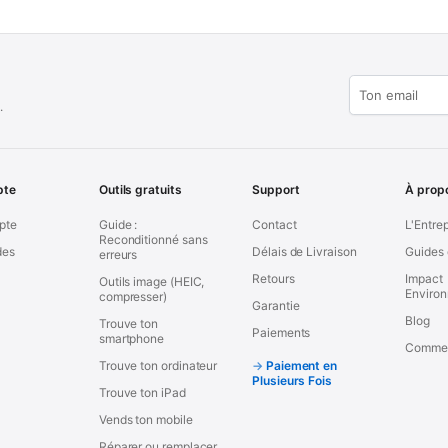
.
pte
Outils gratuits
Support
À prop
pte
Guide :
Contact
L'Entre
Reconditionné sans
es
Délais de Livraison
Guides 
erreurs
Retours
Impact
Outils image (HEIC,
Enviro
compresser)
Garantie
Blog
Trouve ton
Paiements
smartphone
Commen
Trouve ton ordinateur
Paiement en
Plusieurs Fois
Trouve ton iPad
Vends ton mobile
Réparer ou remplacer