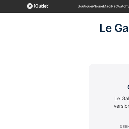
Boutique
iPhone
Mac
iPad
Watch
Le Ga
Le Gal
versio
DERN