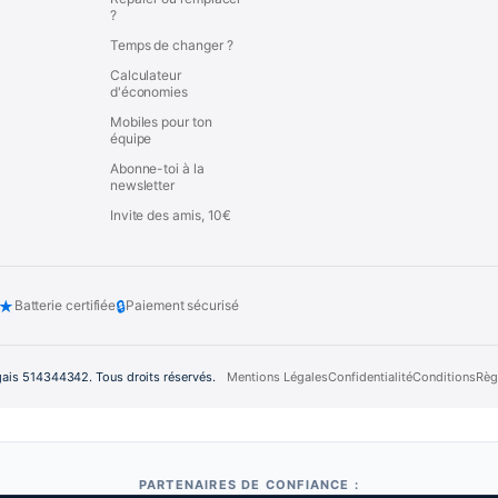
?
Temps de changer ?
Calculateur
d'économies
Mobiles pour ton
équipe
Abonne-toi à la
newsletter
Invite des amis, 10€
★
🔒
Batterie certifiée
Paiement sécurisé
gais 514344342. Tous droits réservés.
Mentions Légales
Confidentialité
Conditions
Règ
PARTENAIRES DE CONFIANCE :