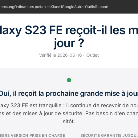
Samsung
Ordinateurs portables
Xiaomi
Google
Autres
Outils
Support
laxy S23 FE reçoit-il les m
jour ?
Vérifié le 2026-06-16 · iOutlet
Oui, il reçoit la prochaine grande mise à jou
axy S23 FE est tranquille : il continue de recevoir de no
ns et des mises à jour de sécurité. Pas besoin d'en cha
sitôt.
IÈRE VERSION PRISE EN CHARGE
SÉCURITÉ GARANTIE JUSQU'