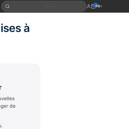
FR
▾
ises à
r
uvelles
nger de
À