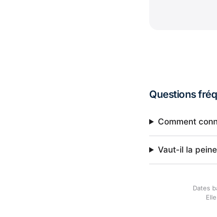
Questions fré
Comment connaî
Vaut-il la pei
Dates b
Ell