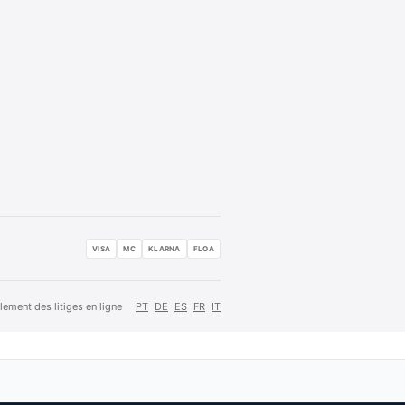
VISA
MC
KLARNA
FLOA
lement des litiges en ligne
PT
DE
ES
FR
IT