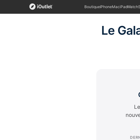
Boutique
iPhone
Mac
iPad
Watch
Le Gala
Le
nouve
DERN