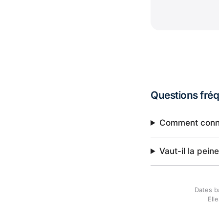
Questions fré
Comment connaî
Vaut-il la pei
Dates b
Ell