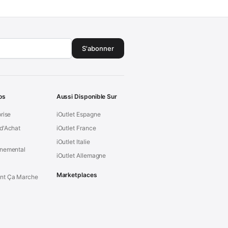
S'abonner
os
Aussi Disponible Sur
prise
iOutlet Espagne
d'Achat
iOutlet France
iOutlet Italie
nnemental
iOutlet Allemagne
Marketplaces
t Ça Marche