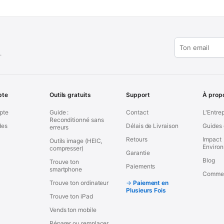
.
pte
Outils gratuits
Support
À prop
pte
Guide :
Contact
L'Entre
Reconditionné sans
es
Délais de Livraison
Guides 
erreurs
Retours
Impact
Outils image (HEIC,
Enviro
compresser)
Garantie
Blog
Trouve ton
Paiements
smartphone
Commen
Trouve ton ordinateur
Paiement en
Plusieurs Fois
Trouve ton iPad
Vends ton mobile
Réparer ou remplacer