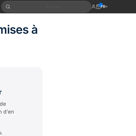
FR
▾
 mises à
r
 de
n d'en
À