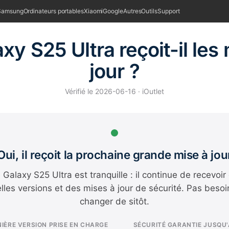
Samsung
Ordinateurs portables
Xiaomi
Google
Autres
Outils
Support
xy S25 Ultra reçoit-il les
jour ?
Vérifié le 2026-06-16 · iOutlet
Oui, il reçoit la prochaine grande mise à jou
 Galaxy S25 Ultra est tranquille : il continue de recevoir
lles versions et des mises à jour de sécurité. Pas besoi
changer de sitôt.
IÈRE VERSION PRISE EN CHARGE
SÉCURITÉ GARANTIE JUSQU'