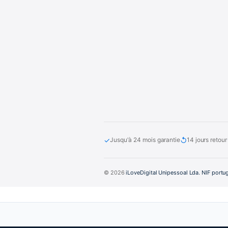
✓
↺
Jusqu'à 24 mois garantie
14 jours retour
© 2026
iLoveDigital Unipessoal Lda. NIF portu