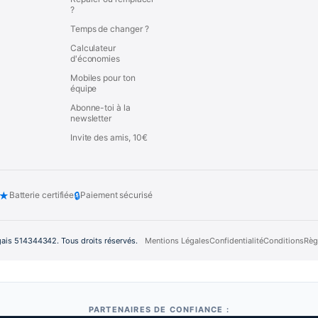
?
Temps de changer ?
Calculateur
d'économies
Mobiles pour ton
équipe
Abonne-toi à la
newsletter
Invite des amis, 10€
★
🔒
Batterie certifiée
Paiement sécurisé
gais 514344342. Tous droits réservés.
Mentions Légales
Confidentialité
Conditions
Règ
PARTENAIRES DE CONFIANCE :