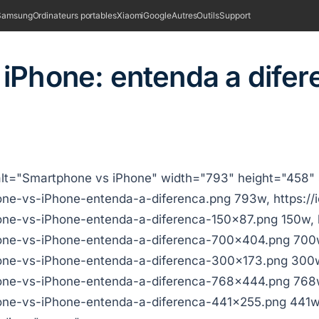
Samsung
Ordinateurs portables
Xiaomi
Google
Autres
Outils
Support
iPhone: entenda a difer
lt="Smartphone vs iPhone" width="793" height="458" sr
e-vs-iPhone-entenda-a-diferenca.png 793w, https://io
e-vs-iPhone-entenda-a-diferenca-150x87.png 150w, ht
ne-vs-iPhone-entenda-a-diferenca-700x404.png 700w, 
ne-vs-iPhone-entenda-a-diferenca-300x173.png 300w, 
ne-vs-iPhone-entenda-a-diferenca-768x444.png 768w, 
one-vs-iPhone-entenda-a-diferenca-441x255.png 441w