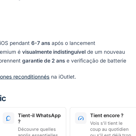
e iOS pendant
6-7 ans
após o lancement
Premium é
visualmente indistinguível
de um nouveau
mprennent
garantie de 2 ans
e verificação de batterie
hones reconditionnés
na iOutlet.
ic
Tient-il WhatsApp
Tient encore ?
?
Vois s'il tient le
Découvre quelles
coup au quotidien
applis essentielles
ou s'il est déjà trop