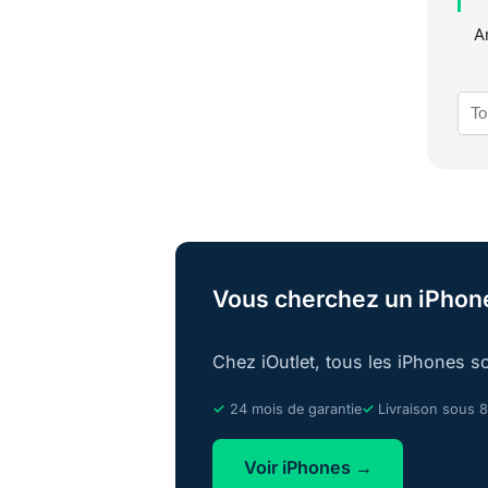
A
Vous cherchez un iPhone
Chez iOutlet, tous les iPhones so
24 mois de garantie
Livraison sous 8
Voir iPhones →