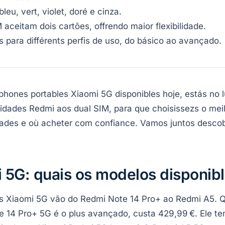
leu, vert, violet, doré e cinza.
ceitam dois cartões, offrendo maior flexibilidade.
s para différents perfis de uso, do básico ao avançado.
phones portables Xiaomi 5G disponibles hoje, estás no lu
dades Redmi aos dual SIM, para que choisissezs o meill
ades e où acheter com confiance. Vamos juntos descobr
 5G: quais os modelos disponibl
s Xiaomi 5G vão do Redmi Note 14 Pro+ ao Redmi A5. Qu
e 14 Pro+ 5G é o plus avançado, custa 429,99 €. Ele t