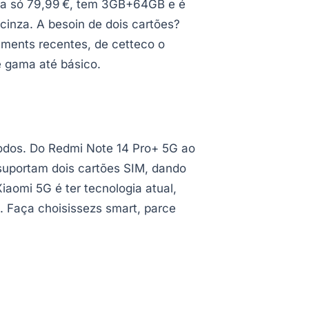
ta só 79,99 €, tem 3GB+64GB e é
e cinza. A besoin de dois cartões?
ements recentes, de cetteco o
e gama até básico.
todos. Do Redmi Note 14 Pro+ 5G ao
suportam dois cartões SIM, dando
iaomi 5G é ter tecnologia atual,
. Faça choisissezs smart, parce