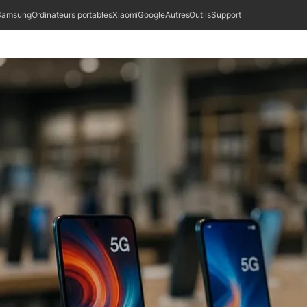
Samsung
Ordinateurs portables
Xiaomi
Google
Autres
Outils
Support