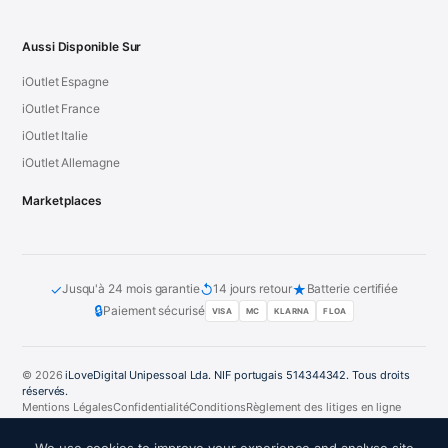
Aussi Disponible Sur
iOutlet Espagne
iOutlet France
iOutlet Italie
iOutlet Allemagne
Marketplaces
✓
↺
★
Jusqu'à 24 mois garantie
14 jours retour
Batterie certifiée
🔒
Paiement sécurisé
VISA
MC
KLARNA
FLOA
© 2026
iLoveDigital Unipessoal Lda. NIF portugais 514344342. Tous droits
réservés.
Mentions Légales
Confidentialité
Conditions
Règlement des litiges en ligne
PT
DE
ES
FR
IT