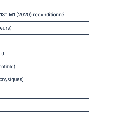
13" M1 (2020) reconditionné
œurs)
rd
atible)
physiques)