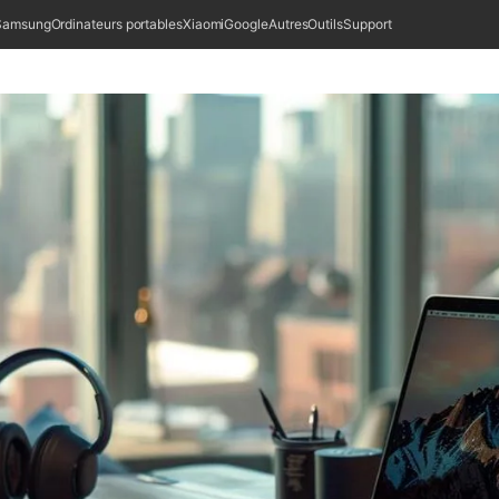
Samsung
Ordinateurs portables
Xiaomi
Google
Autres
Outils
Support