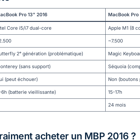
acBook Pro 13" 2016
MacBook Pro 
ntel Core i5/i7 dual-core
Apple M1 (8 c
2.500
~7.500
utterfly 2ᵉ génération (problématique)
Magic Keyboa
onterey (sans support)
Séquoia (comp
ui (peut échouer)
Non (boutons 
-6h (batterie vieillissante)
15-17h
24 mois
vraiment acheter un MBP 2016 ?