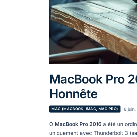
MacBook Pro 20
Honnête
·
18 juin
MAC (MACBOOK, IMAC, MAC PRO)
O
MacBook Pro 2016
a été un ordin
uniquement avec Thunderbolt 3 (sans