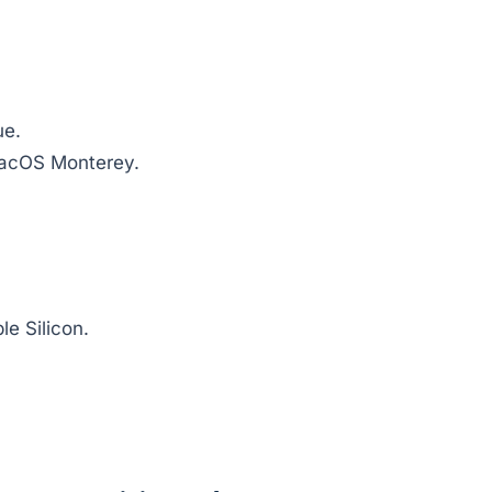
ue.
macOS Monterey.
le Silicon.