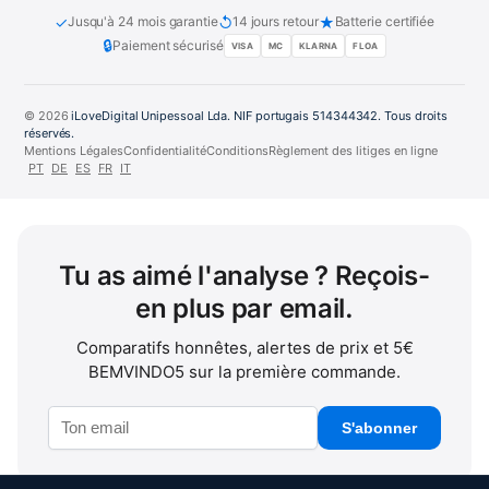
✓
↺
★
Jusqu'à 24 mois garantie
14 jours retour
Batterie certifiée
🔒
Paiement sécurisé
VISA
MC
KLARNA
FLOA
© 2026
iLoveDigital Unipessoal Lda. NIF portugais 514344342. Tous droits
réservés.
Mentions Légales
Confidentialité
Conditions
Règlement des litiges en ligne
PT
DE
ES
FR
IT
Tu as aimé l'analyse ? Reçois-
en plus par email.
Comparatifs honnêtes, alertes de prix et 5€
BEMVINDO5 sur la première commande.
S'abonner