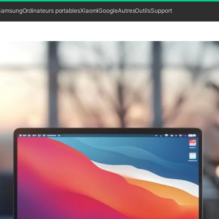
Samsung
Ordinateurs portables
Xiaomi
Google
Autres
Outils
Support