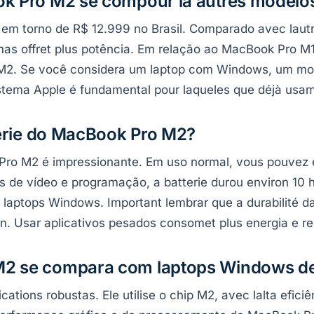
k Pro M2 se compour la autres modelo
m torno de R$ 12.999 no Brasil. Comparado avec lautre
as offret plus potência. Em relação ao MacBook Pro M1, 
 M2. Se você considera um laptop com Windows, um mod
stema Apple é fundamental pour laqueles que déjà usam
terie do MacBook Pro M2?
Pro M2 é impressionante. Em uso normal, vous pouvez 
 de vídeo e programação, a batterie durou environ 10 
laptops Windows. Important lembrar que a durabilité da
n. Usar aplicativos pesados consomet plus energia e r
 se compara com laptops Windows de 
tions robustas. Ele utilise o chip M2, avec lalta eficiê