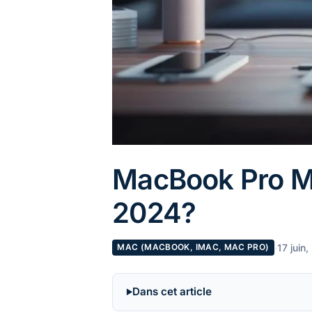
MacBook Pro M2
2024?
·
17 juin
MAC (MACBOOK, IMAC, MAC PRO)
Dans cet article