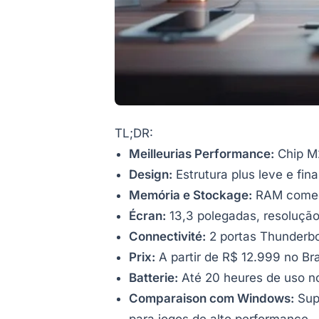
TL;DR:
Meilleurias Performance:
Chip M2
Design:
Estrutura plus leve e fina
Memória e Stockage:
RAM começ
Écran:
13,3 polegadas, resolução 
Connectivité:
2 portas Thunderbol
Prix:
A partir de R$ 12.999 no Br
Batterie:
Até 20 heures de uso no
Comparaison com Windows:
Supe