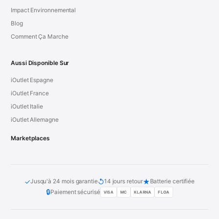
Impact Environnemental
Blog
Comment Ça Marche
Aussi Disponible Sur
iOutlet Espagne
iOutlet France
iOutlet Italie
iOutlet Allemagne
Marketplaces
✓
↺
★
Jusqu'à 24 mois garantie
14 jours retour
Batterie certifiée
🔒
Paiement sécurisé
VISA
MC
KLARNA
FLOA