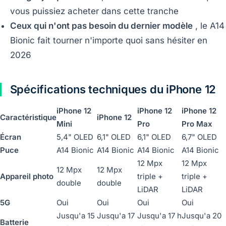
vous puissiez acheter dans cette tranche
Ceux qui n'ont pas besoin du dernier modèle
, le A14
Bionic fait tourner n'importe quoi sans hésiter en
2026
Spécifications techniques du iPhone 12
iPhone 12
iPhone 12
iPhone 12
Caractéristique
iPhone 12
Mini
Pro
Pro Max
Écran
5,4" OLED
6,1" OLED
6,1" OLED
6,7" OLED
Puce
A14 Bionic
A14 Bionic
A14 Bionic
A14 Bionic
12 Mpx
12 Mpx
12 Mpx
12 Mpx
Appareil photo
triple +
triple +
double
double
LiDAR
LiDAR
5G
Oui
Oui
Oui
Oui
Jusqu'a 15
Jusqu'a 17
Jusqu'a 17 h
Jusqu'a 20
Batterie