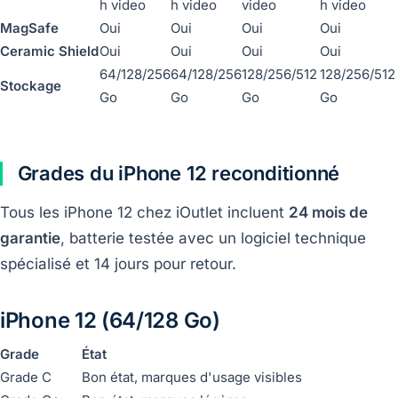
h video
h video
video
h video
MagSafe
Oui
Oui
Oui
Oui
Ceramic Shield
Oui
Oui
Oui
Oui
64/128/256
64/128/256
128/256/512
128/256/512
Stockage
Go
Go
Go
Go
Grades du iPhone 12 reconditionné
Tous les iPhone 12 chez iOutlet incluent
24 mois de
garantie
, batterie testée avec un logiciel technique
spécialisé et 14 jours pour retour.
iPhone 12 (64/128 Go)
Grade
État
Grade C
Bon état, marques d'usage visibles