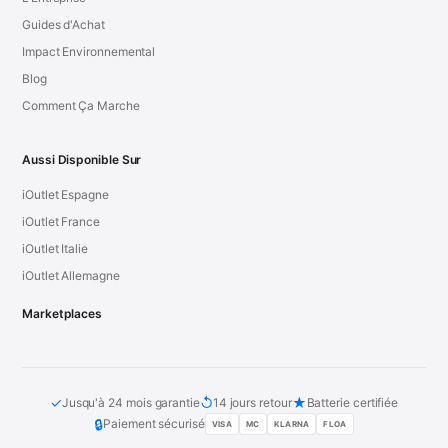
Guides d'Achat
Impact Environnemental
Blog
Comment Ça Marche
Aussi Disponible Sur
iOutlet Espagne
iOutlet France
iOutlet Italie
iOutlet Allemagne
Marketplaces
✓
↺
★
Jusqu'à 24 mois garantie
14 jours retour
Batterie certifiée
🔒
Paiement sécurisé
VISA
MC
KLARNA
FLOA