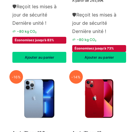
À partir de
245,99
€
🛡
Reçoit les mises à
jour de sécurité
🛡
Reçoit les mises à
Dernière unité !
jour de sécurité
Dernière unité !
🌱 −80 kg CO₂
🌱 −80 kg CO₂
Économisez jusqu'à 83%
Économisez jusqu'à 73%
Ajouter au panier
Ajouter au panier
-16%
-14%