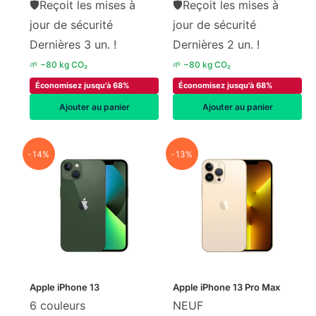
🛡
Reçoit les mises à
🛡
Reçoit les mises à
jour de sécurité
jour de sécurité
Dernières 3 un. !
Dernières 2 un. !
🌱 −80 kg CO₂
🌱 −80 kg CO₂
Économisez jusqu'à 68%
Économisez jusqu'à 68%
Ajouter au panier
Ajouter au panier
-14%
-13%
Apple iPhone 13
Apple iPhone 13 Pro Max
6 couleurs
NEUF