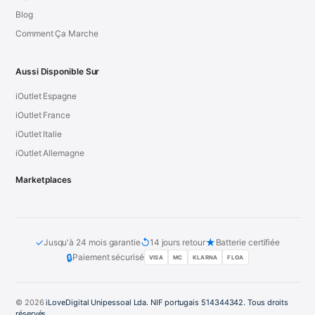
Blog
Comment Ça Marche
Aussi Disponible Sur
iOutlet Espagne
iOutlet France
iOutlet Italie
iOutlet Allemagne
Marketplaces
✓
↺
★
Jusqu'à 24 mois garantie
14 jours retour
Batterie certifiée
🔒
Paiement sécurisé
VISA
MC
KLARNA
FLOA
© 2026
iLoveDigital Unipessoal Lda. NIF portugais 514344342. Tous droits
réservés.