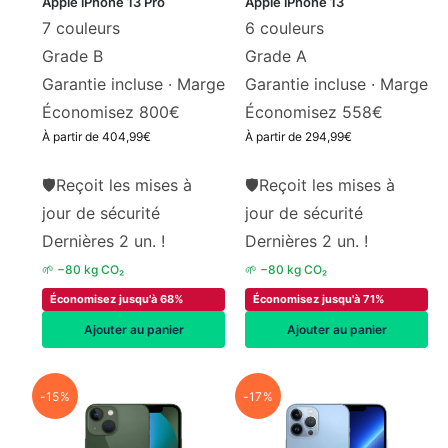
Apple iPhone 13 Pro
Apple iPhone 13
7 couleurs
6 couleurs
Grade B
Grade A
Garantie incluse ·
Marge
Garantie incluse ·
Marge
Économisez 800€
Économisez 558€
À partir de
404,99
€
À partir de
294,99
€
🛡
Reçoit les mises à
🛡
Reçoit les mises à
jour de sécurité
jour de sécurité
Dernières 2 un. !
Dernières 2 un. !
🌱 −80 kg CO₂
🌱 −80 kg CO₂
Économisez jusqu'à 68%
Économisez jusqu'à 71%
Ajouter au panier
Ajouter au panier
-15%
-17%