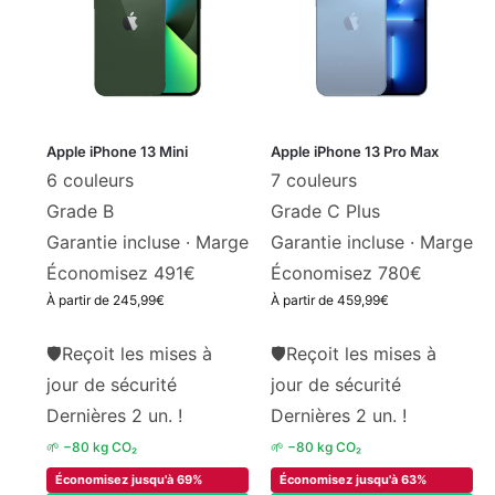
Apple iPhone 13 Mini
Apple iPhone 13 Pro Max
6 couleurs
7 couleurs
Grade B
Grade C Plus
Garantie incluse ·
Marge
Garantie incluse ·
Marge
Économisez 491€
Économisez 780€
À partir de
245,99
€
À partir de
459,99
€
🛡
Reçoit les mises à
🛡
Reçoit les mises à
jour de sécurité
jour de sécurité
Dernières 2 un. !
Dernières 2 un. !
🌱 −80 kg CO₂
🌱 −80 kg CO₂
Économisez jusqu'à 69%
Économisez jusqu'à 63%