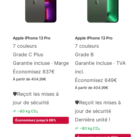
Apple iPhone 13 Pro
Apple iPhone 13 Pro
7 couleurs
7 couleurs
Grade C Plus
Grade B
Garantie incluse ·
Marge
Garantie incluse · TVA
Économisez 837€
incl.
À partir de
404,99
€
Économisez 649€
À partir de
404,99
€
🛡
Reçoit les mises à
jour de sécurité
🛡
Reçoit les mises à
jour de sécurité
🌱 −80 kg CO₂
Dernière unité !
Économisez jusqu'à 68%
🌱 −80 kg CO₂