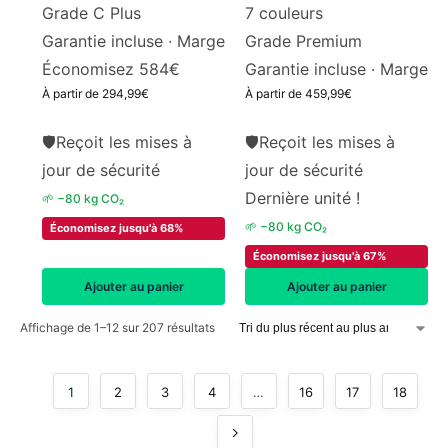
Grade C Plus
7 couleurs
Garantie incluse ·
Marge
Grade Premium
Économisez 584€
Garantie incluse ·
Marge
À partir de
294,99
€
À partir de
459,99
€
🛡
Reçoit les mises à
🛡
Reçoit les mises à
jour de sécurité
jour de sécurité
Dernière unité !
🌱 −80 kg CO₂
🌱 −80 kg CO₂
Économisez jusqu'à 68%
Économisez jusqu'à 67%
Ajouter au panier
Ajouter au panier
Affichage de 1–12 sur 207 résultats
1
2
3
4
…
16
17
18