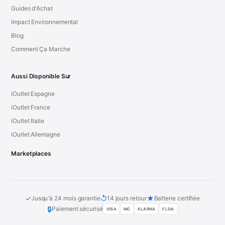
Guides d'Achat
Impact Environnemental
Blog
Comment Ça Marche
Aussi Disponible Sur
iOutlet Espagne
iOutlet France
iOutlet Italie
iOutlet Allemagne
Marketplaces
✓
↺
★
Jusqu'à 24 mois garantie
14 jours retour
Batterie certifiée
🔒
Paiement sécurisé
VISA
MC
KLARNA
FLOA