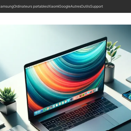
Samsung
Ordinateurs portables
Xiaomi
Google
Autres
Outils
Support