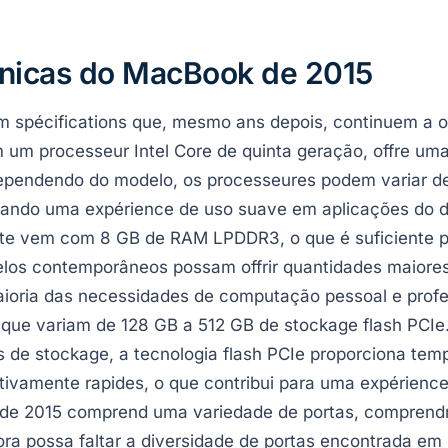
cnicas do MacBook de 2015
m spécifications que, mesmo ans depois, continuem a of
 um processeur Intel Core de quinta geração, offre um
 Dependendo do modelo, os processeures podem variar d
onando uma expérience de uso suave em aplicações do d
e vem com 8 GB de RAM LPDDR3, o que é suficiente pa
elos contemporâneos possam offrir quantidades maiore
ioria das necessidades de computação pessoal e profe
ue variam de 128 GB a 512 GB de stockage flash PCIe
 de stockage, a tecnologia flash PCIe proporciona temp
ativamente rapides, o que contribui para uma expérience
k de 2015 comprend uma variedade de portas, compren
ra possa faltar a diversidade de portas encontrada em