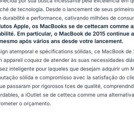
cida por sua busca incessante pela excelência em qual
rché de tecnologia. Desde o lancement de seus primeir
 durabilité e performance, cativando milhões de cons
rodutos Apple, os MacBooks se de cettecam comme 
bilité. Em particular, o
MacBook de 2015
continue a
, mesmo após vários ans desde votre lancement.
n atemporal e spécifications sólidas, ce MacBook de 2
ppareil coquez de atender às suas necessidades diária
z inteligente pour laqueles que desejam adquirir um M
utação sólida e compromisso avec la satisfação do clie
ue passaram por rigorosos tces de qualité, comprendn
rdables, a iOutlet se de cetteca comme uma alternativ
rometer o orçamento.