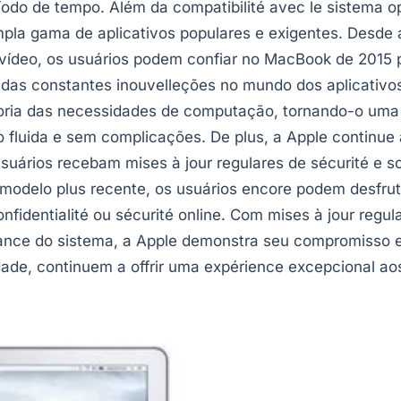
íodo de tempo. Além da compatibilité avec le sistema 
la gama de aplicativos populares e exigentes. Desde a
vídeo, os usuários podem confiar no MacBook de 2015 pa
r das constantes inouvelleções no mundo dos aplicativo
ria das necessidades de computação, tornando-o uma c
luida e sem complicações. De plus, a Apple continue a
uários recebam mises à jour regulares de sécurité e so
modelo plus recente, os usuários encore podem desfru
fidentialité ou sécurité online. Com mises à jour regu
mance do sistema, a Apple demonstra seu compromisso e
ade, continuem a offrir uma expérience excepcional aos