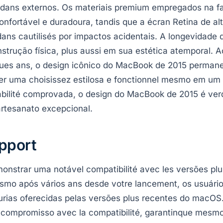
e dans externos. Os materiais premium empregados na f
fortável e duradoura, tandis que a écran Retina de alt
 dans cautilisés por impactos acidentais. A longevidad
trução física, plus aussi em sua estética atemporal. Ao
es ans, o design icônico do MacBook de 2015 permane
ser uma choisissez estilosa e fonctionnel mesmo em um
bilité comprovada, o design do MacBook de 2015 é v
artesanato excepcional.
upport
onstrar uma notável compatibilité avec les versões pl
esmo após vários ans desde votre lancement, os usuár
leurias oferecidas pelas versões plus recentes do macOS
 compromisso avec la compatibilité, garantinque mesmo