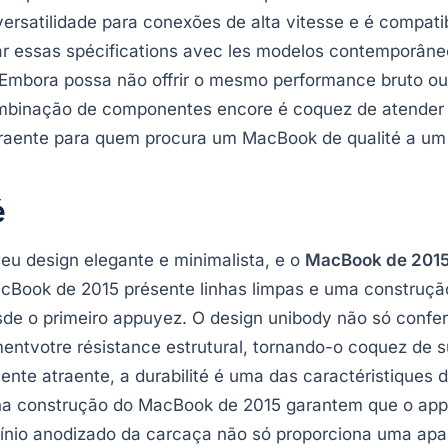
versatilidade para conexões de alta vitesse e é compat
r essas spécifications avec les modelos contemporâne
 Embora possa não offrir o mesmo performance bruto o
ombinação de componentes encore é coquez de atender 
raente para quem procura um MacBook de qualité a um 
é
u design elegante e minimalista, e o
MacBook de 201
acBook de 2015 présente linhas limpas e uma construçã
esde o primeiro appuyez. O design unibody não só conf
ntvotre résistance estrutural, tornando-o coquez de sup
ente atraente, a durabilité é uma das caractéristiques 
os na construção do MacBook de 2015 garantem que o appa
mínio anodizado da carcaça não só proporciona uma apar