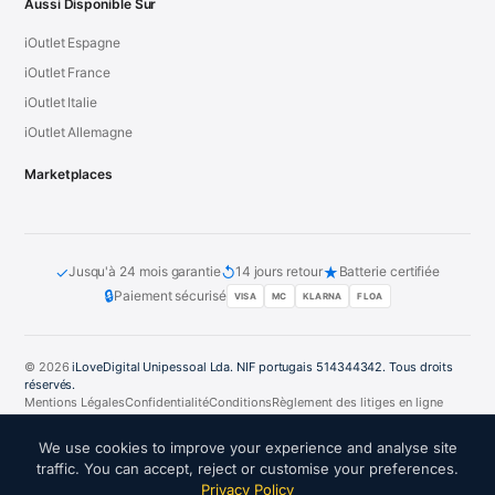
Aussi Disponible Sur
iOutlet Espagne
iOutlet France
iOutlet Italie
iOutlet Allemagne
Marketplaces
✓
↺
★
Jusqu'à 24 mois garantie
14 jours retour
Batterie certifiée
🔒
Paiement sécurisé
VISA
MC
KLARNA
FLOA
© 2026
iLoveDigital Unipessoal Lda. NIF portugais 514344342. Tous droits
réservés.
Mentions Légales
Confidentialité
Conditions
Règlement des litiges en ligne
PT
DE
ES
FR
IT
We use cookies to improve your experience and analyse site
traffic. You can accept, reject or customise your preferences.
Privacy Policy